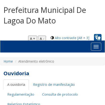
Prefeitura Municipal De
Lagoa Do Mato
Alto contraste [Alt + 3]
A +
A -
Toggl
navig
Home
Atendimento eletrônico
Ouvidoria
A ouvidoria
Registro de manifestação
Regulamentação
Consulta de protocolo
Relatório Estatístico