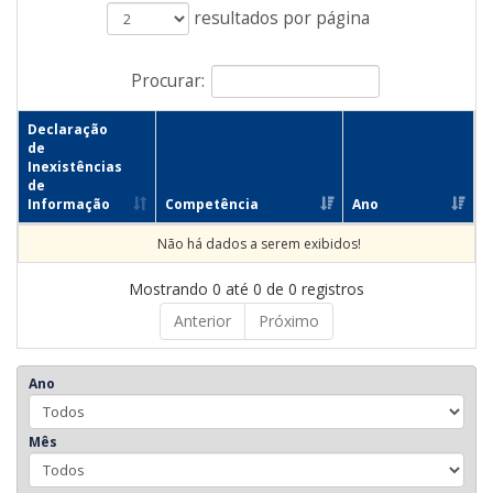
resultados por página
Procurar:
Declaração
de
Inexistências
de
Informação
Competência
Ano
Não há dados a serem exibidos!
Mostrando 0 até 0 de 0 registros
Anterior
Próximo
Ano
Mês