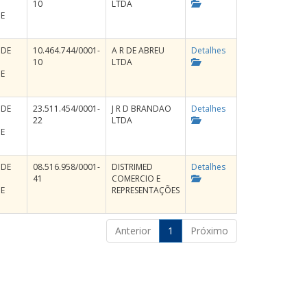
10
LTDA
E
 DE
10.464.744/0001-
A R DE ABREU
Detalhes
10
LTDA
E
 DE
23.511.454/0001-
J R D BRANDAO
Detalhes
22
LTDA
E
 DE
08.516.958/0001-
DISTRIMED
Detalhes
41
COMERCIO E
E
REPRESENTAÇÕES
Anterior
1
Próximo