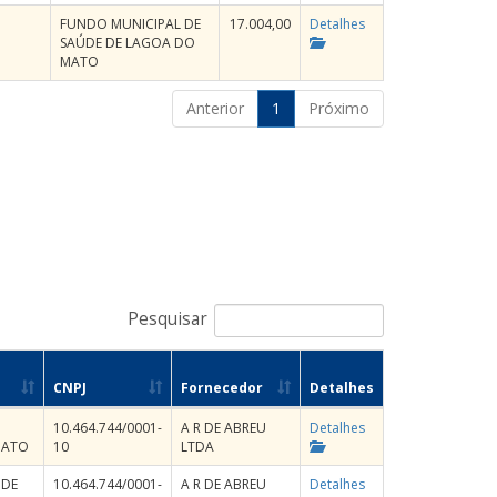
FUNDO MUNICIPAL DE
17.004,00
Detalhes
SAÚDE DE LAGOA DO
MATO
Anterior
1
Próximo
Pesquisar
CNPJ
Fornecedor
Detalhes
10.464.744/0001-
A R DE ABREU
Detalhes
MATO
10
LTDA
 DE
10.464.744/0001-
A R DE ABREU
Detalhes