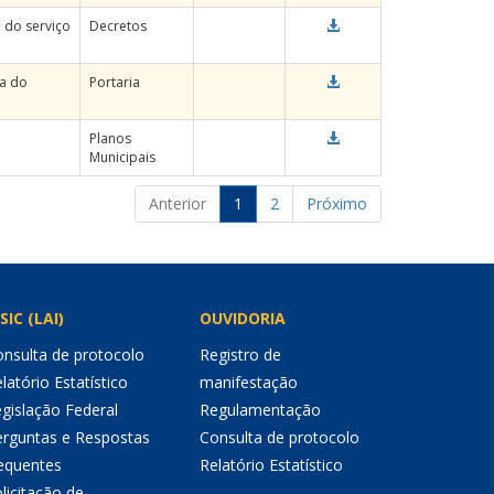
 do serviço
Decretos
ca do
Portaria
Planos
Municipais
Anterior
1
2
Próximo
SIC (LAI)
OUVIDORIA
nsulta de protocolo
Registro de
latório Estatístico
manifestação
gislação Federal
Regulamentação
erguntas e Respostas
Consulta de protocolo
equentes
Relatório Estatístico
licitação de