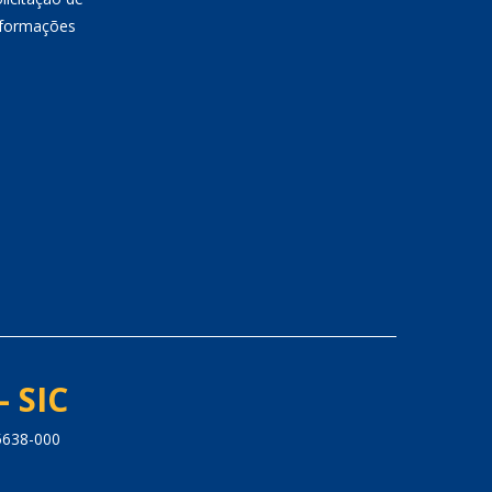
nformações
- SIC
5638-000