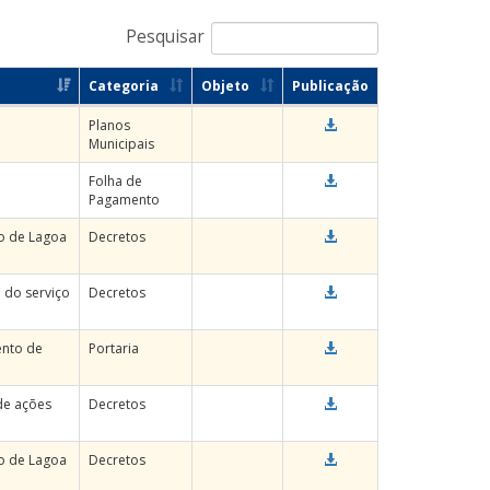
Pesquisar
Categoria
Objeto
Publicação
Planos
Municipais
Folha de
Pagamento
io de Lagoa
Decretos
 do serviço
Decretos
ento de
Portaria
de ações
Decretos
io de Lagoa
Decretos