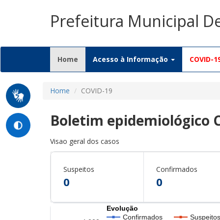
Prefeitura Municipal 
(current)
Home
Acesso à Informação
COVID-1
Home
COVID-19
Boletim epidemiológico 
Visao geral dos casos
Suspeitos
Confirmados
0
0
Evolução
Confirmados
Suspeito