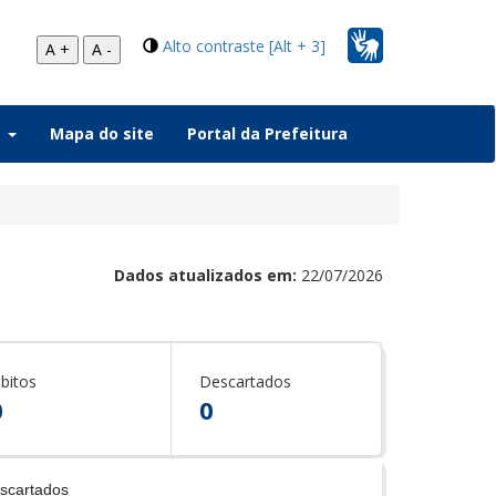
Alto contraste [Alt + 3]
A +
A -
a
Mapa do site
Portal da Prefeitura
Dados atualizados em:
22/07/2026
bitos
Descartados
0
0
scartados