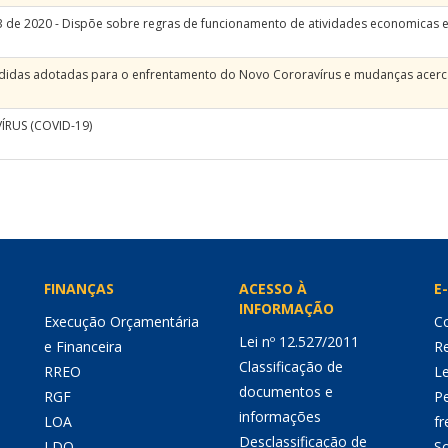
3 de 2020 - Dispõe sobre regras de funcionamento de atividades economicas e
edidas adotadas para o enfrentamento do Novo Cororavírus e mudanças acer
RUS (COVID-19)
FINANÇAS
ACESSO À
E-
INFORMAÇÃO
Execução Orçamentária
Co
Lei nº 12.527/2011
e Financeira
Re
Classificação de
RREO
Le
documentos e
RGF
P
informações
LOA
fr
Desclassificação de
LDO
So