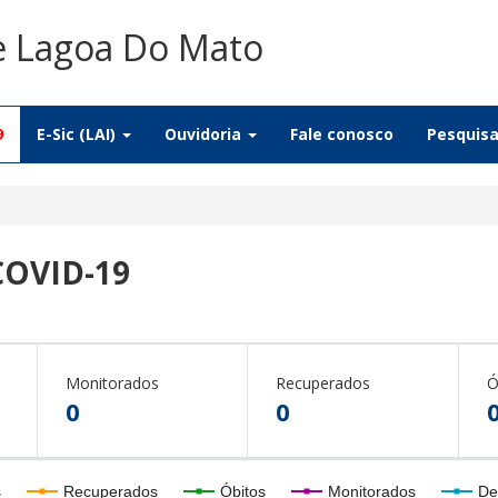
De Lagoa Do Mato
9
E-Sic (LAI)
Ouvidoria
Fale conosco
Pesquis
COVID-19
Monitorados
Recuperados
Ó
0
0
s
Recuperados
Óbitos
Monitorados
De